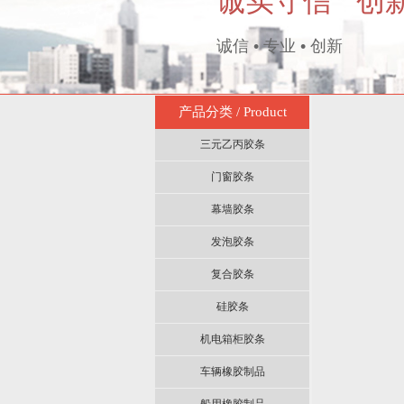
诚实守信 创
诚信 • 专业 • 创新
产品分类 / Product
三元乙丙胶条
门窗胶条
幕墙胶条
发泡胶条
复合胶条
硅胶条
机电箱柜胶条
车辆橡胶制品