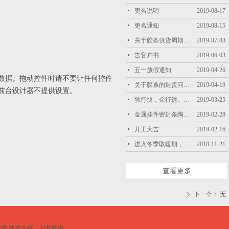
넷
更名说明
2019-08-17
넷
更名通知
2019-08-15
넷
关于胶条供货周期变长，
2019-07-03
넷
告客户书
2019-06-03
넷
五一放假通知
2019-04-26
数据。拖动控件时请不要让任何控件
넷
关于胶条的退货问题，
2019-04-19
前台设计器不提供设置。
넷
独行快，众行远。瑞丽人愿意与所有客户共同进步
2019-03-25
넷
金属挂件密封条陶土板密封条
2019-02-28
넷
开工大吉
2019-02-16
넷
进入冬季取暖期，三元乙丙胶条产能受限
2018-11-21
查看更多
下一个：
无
ꄲ
2号
技术支持：云梦网络