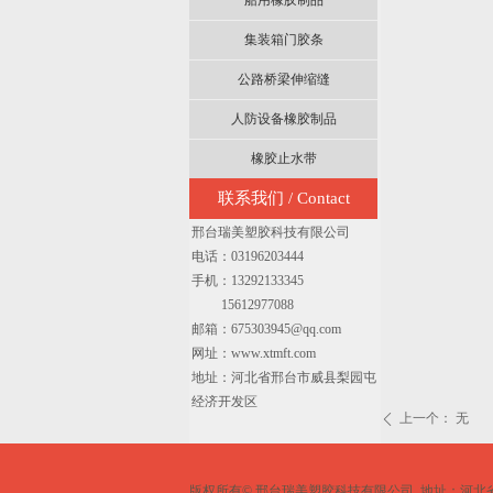
船用橡胶制品
集装箱门胶条
公路桥梁伸缩缝
人防设备橡胶制品
橡胶止水带
联系我们 / Contact
邢台瑞美塑胶科技有限公司
电话：03196203444
手机：13292133345
15612977088
邮箱：675303945@qq.com
网址：www.xtmft.com
地址：河北省邢台市威县梨园屯
经济开发区
上一个：
无
ꄴ
版权所有©
邢台瑞美塑胶科技有限公司
地址：河北