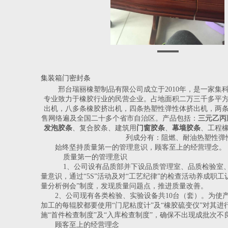
集装箱门密封条
邢台瑞丽橡塑制品有限公司成立于2010年，是一家集
专业致力于橡胶行业的民营企业。占地面积二万三千多平
出机，八多条橡胶挤出机，四条热塑性弹性体挤出机，两
售网络遍及全国二十多个省市自治区。产品包括：
三元乙丙
发泡胶条
、复合胶条、建筑用
门窗胶条
、
幕墙胶条
、工程
列成分有：阻燃、耐油热塑性弹
始终坚持质量第一的管理意识，顾客至上的经营理念。
质量第一的管理意识
1、公司设有品质部并下设品质管理室、品质检验室
量意识，通过“5S”活动及对“工艺纪律”的检查活动养成职
量分析例会”制度，发现质量问题点，推进质量改善。
2、公司现有各类检验、实验设备共10台（套）。为使
加工的每辊胶都要使用“门尼粘度计”及“橡胶硫变仪”对其
施“首件检查制度”及“入库检查制度”，确保不出现成批次
顾客至上的经营理念