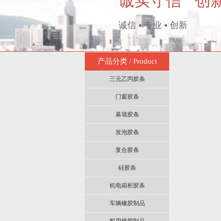
诚实守信 创
诚信 • 专业 • 创新
产品分类 / Product
三元乙丙胶条
门窗胶条
幕墙胶条
发泡胶条
复合胶条
硅胶条
机电箱柜胶条
车辆橡胶制品