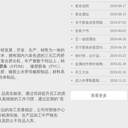
넷
更名说明
2019-08-17
넷
更名通知
2019-08-15
넷
关于胶条供货周期变长，
2019-07-03
넷
告客户书
2019-06-03
넷
五一放假通知
2019-04-26
넷
关于胶条的退货问题，
2019-04-19
科研发展，开发、生产、销售为一体的
方米，拥有国内六条先进的三元乙丙挤
넷
独行快，众行远。瑞丽人愿意与所有客户共同进步
2019-03-25
条复合挤出机，年产量数千吨以上，销
넷
金属挂件密封条陶土板密封条
2019-02-28
胶条
（EPDM）、橡塑胶条（PVC）、
橡胶、橡胶止水带等橡胶制品；材料系
넷
开工大吉
2019-02-16
性体制品。
넷
进入冬季取暖期，三元乙丙胶条产能受限
2018-11-21
、品质实验室。通过培训提升员工的质
查看更多
工认真细致的工作习惯，通过定期的“质
产品的加工质量稳定，公司对密炼中心
进行检测实验。在产品加工中严格实
不良及防止不良品入库。