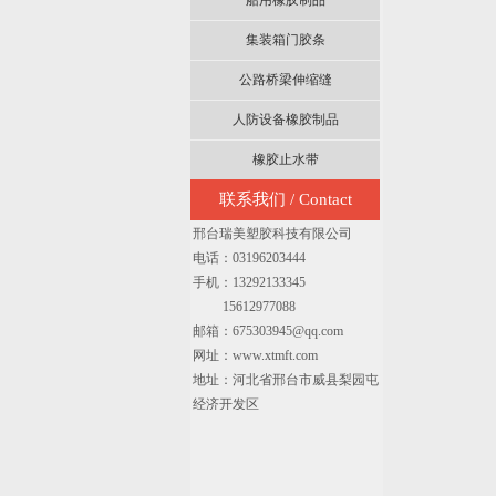
船用橡胶制品
集装箱门胶条
公路桥梁伸缩缝
人防设备橡胶制品
橡胶止水带
联系我们 / Contact
邢台瑞美塑胶科技有限公司
电话：03196203444
手机：13292133345
15612977088
邮箱：675303945@qq.com
网址：www.xtmft.com
地址：河北省邢台市威县梨园屯
经济开发区